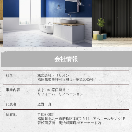
会社情報
社名
株式会社トリリオン
福岡県知事許可（般-5）第116505号
事業内容
すまいの窓口運営
リフォーム・リノベーション
代表者
道野 真
所在地
〒808-0034
福岡県北九州市若松区本町2-5-14 アベニールサンク1F
若松商店街 明治町商店街アーケード内