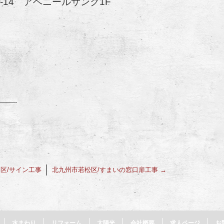
-14 アベニールサンク1F
——-
区/サイン工事
北九州市若松区/すまいの窓口扉工事
→
水まわり
リフォーム
太陽光
会社概要
求人ページ
お