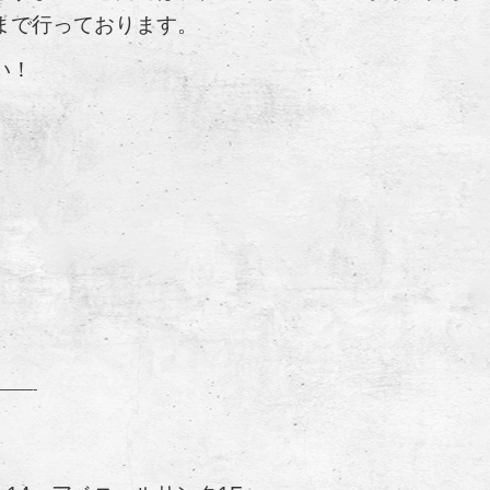
まで行っております。
い！
——-
口